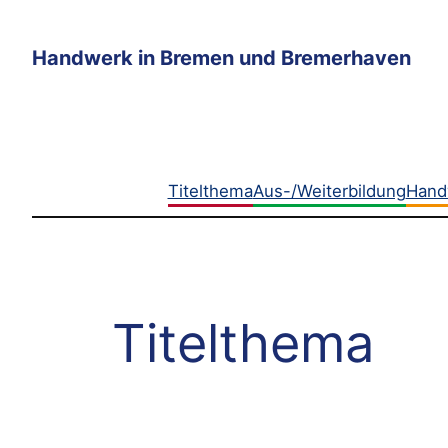
Zum
Inhalt
Handwerk in Bremen und Bremerhaven
springen
Titelthema
Aus-/Weiterbildung
Hand
Titelthema