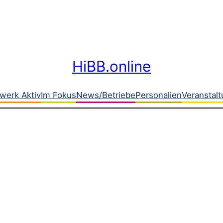
HiBB.online
werk Aktiv
Im Fokus
News/Betriebe
Personalien
Veranstal