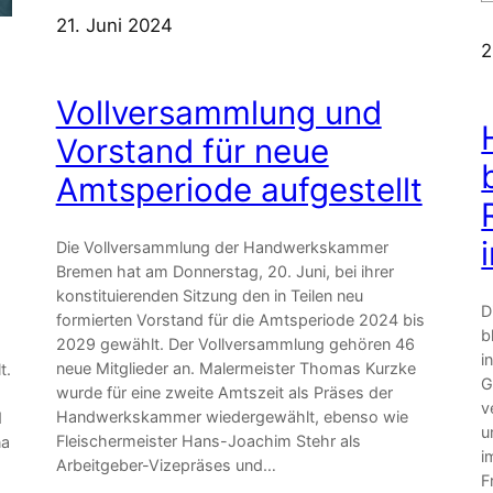
21. Juni 2024
2
Vollversammlung und
Vorstand für neue
Amtsperiode aufgestellt
Die Vollversammlung der Handwerkskammer
Bremen hat am Donnerstag, 20. Juni, bei ihrer
konstituierenden Sitzung den in Teilen neu
D
formierten Vorstand für die Amtsperiode 2024 bis
b
2029 gewählt. Der Vollversammlung gehören 46
i
neue Mitglieder an. Malermeister Thomas Kurzke
t.
G
wurde für eine zweite Amtszeit als Präses der
v
Handwerkskammer wiedergewählt, ebenso wie
d
u
Fleischermeister Hans-Joachim Stehr als
na
i
Arbeitgeber-Vizepräses und…
F