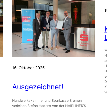
1
W
H
s
H
16. Oktober 2025
H
s
D
Ausgezeichnet!
K
v
Handwerkskammer und Sparkasse Bremen
verleihen Stefan Hagens von der HAIRLINER’S