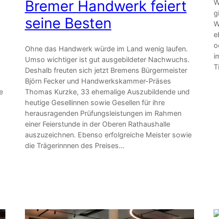
Bremer Handwerk feiert
W
g
seine Besten
W
e
o
Ohne das Handwerk würde im Land wenig laufen.
i
Umso wichtiger ist gut ausgebildeter Nachwuchs.
T
Deshalb freuten sich jetzt Bremens Bürgermeister
Björn Fecker und Handwerkskammer-Präses
e
Thomas Kurzke, 33 ehemalige Auszubildende und
heutige Gesellinnen sowie Gesellen für ihre
herausragenden Prüfungsleistungen im Rahmen
einer Feierstunde in der Oberen Rathaushalle
auszuzeichnen. Ebenso erfolgreiche Meister sowie
die Trägerinnnen des Preises…