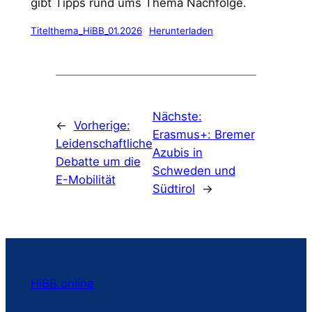
gibt Tipps rund ums Thema Nachfolge.
Titelthema_HiBB_01.2026
Herunterladen
Nächste:
←
Vorherige:
Erasmus+: Bremer
Leidenschaftliche
Azubis in
Debatte um die
Schweden und
E-Mobilität
Südtirol
→
HiBB.online