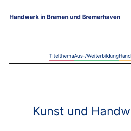
Zum
Inhalt
Handwerk in Bremen und Bremerhaven
springen
Titelthema
Aus-/Weiterbildung
Hand
Kunst und Handwe