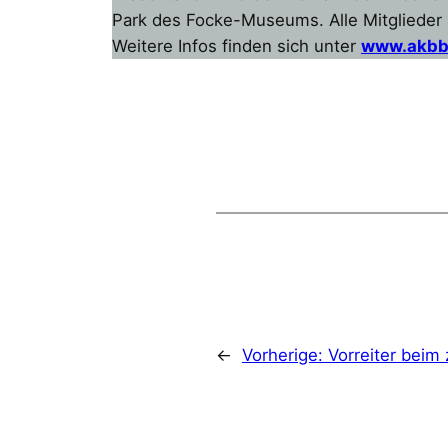
Park des Focke-Museums. Alle Mitglieder 
Weitere Infos finden sich unter
www.akbb
←
Vorherige:
Vorreiter beim