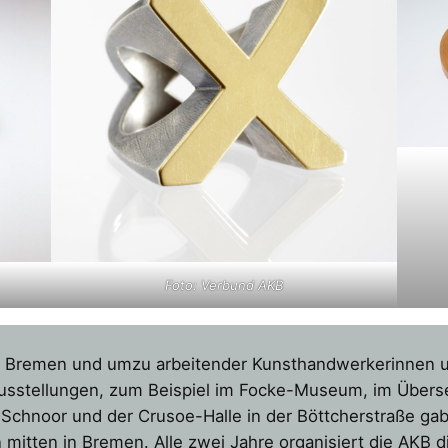
Foto: Verbund AKB
, in Bremen und umzu arbeitender Kunsthandwerkerinnen
 Ausstellungen, zum Beispiel im Focke-Museum, im Übe
Schnoor und der Crusoe-Halle in der Böttcherstraße gab
 mitten in ­Bremen. Alle zwei Jahre organisiert die AKB 