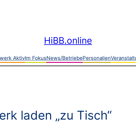
HiBB.online
werk Aktiv
Im Fokus
News/Betriebe
Personalien
Veranstal
rk laden „zu Tisch“