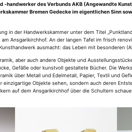
nd -handwerker des Verbunds AKB (Angewandte Kunst B
dwerkskammer Bremen Gedecke im eigentlichen Sinn sow
lung in der Handwerkskammer unter dem Titel „Punktland
 am Ansgarikirchhof. An der langen Tafel im frisch reno
 Kunsthandwerk ausmacht: das Leben mit besonderen ­(A
amik, aber auch andere Objekte und Ausstellungsstücke,
ke, Gefäße oder kunstvoll gestaltete Bücher. Die Werks
ramik über Metall und Edelmetall, Papier, Textil und Gef
ur einzigartige Objekte sehen, sondern auch deren Ent
n auf dem Ansgarikirchhof über die Schultern schauen.