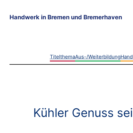
Zum
Inhalt
Handwerk in Bremen und Bremerhaven
springen
Titelthema
Aus-/Weiterbildung
Hand
Kühler Genuss sei