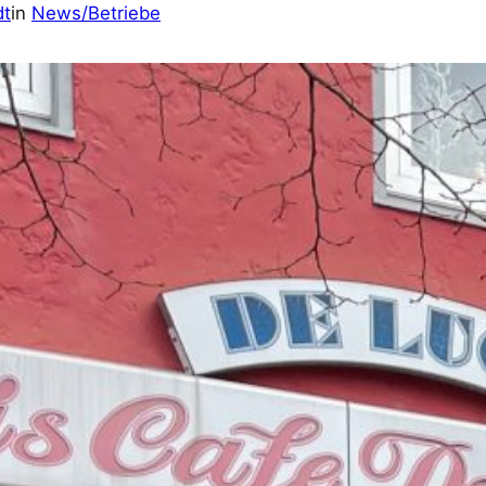
dt
in
News/Betriebe