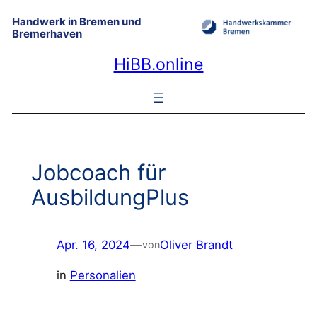
Zum
Handwerk in Bremen und
Inhalt
Bremerhaven
springen
HiBB.online
Jobcoach für
AusbildungPlus
Apr. 16, 2024
—
Oliver Brandt
von
in
Personalien