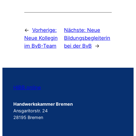
←
Vorherige:
Nächste:
Neue
Neue Kollegin
Bildungsbegleiterin
im BvB-Team
bei der BvB
→
HiBB.online
Handwerkskammer Bremen
Ansgaritorstr. 24
28195 Bremen