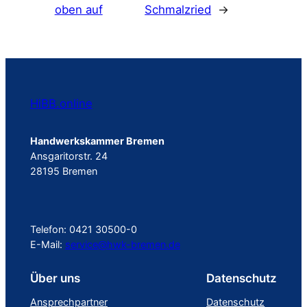
oben auf
Schmalzried
→
HiBB.online
Handwerkskammer Bremen
Ansgaritorstr. 24
28195 Bremen
Telefon: 0421 30500-0
E-Mail:
service@hwk-bremen.de
Über uns
Datenschutz
Ansprechpartner
Datenschutz