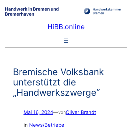
Zum
Handwerk in Bremen und
Inhalt
Bremerhaven
springen
HiBB.online
Bremische Volksbank
unterstützt die
„Handwerkszwerge“
Mai 16, 2024
—
Oliver Brandt
von
in
News/Betriebe