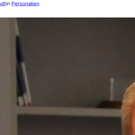
ndt
in
Personalien