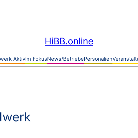
HiBB.online
werk Aktiv
Im Fokus
News/Betriebe
Personalien
Veranstal
ndwerk