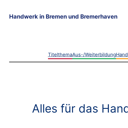
Zum
Inhalt
Handwerk in Bremen und Bremerhaven
springen
Titelthema
Aus-/Weiterbildung
Hand
Alles für das Ha